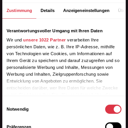
Zustimmung
Details
Anzeigeneinstellungen
Über
Wir liefern die passende Bordsteinrampe aus
Verantwortungsvoller Umgang mit Ihren Daten
Gummigranulat in Premium-Qualität.
Wir und
unsere 1022 Partner
verarbeiten Ihre
persönlichen Daten, wie z. B. Ihre IP-Adresse, mithilfe
Finden Sie Ihre beständige Auffahrhilfe als
von Technologien wie Cookies, um Informationen auf
Auffahrrampe, Schwellenplatte, Überfahrrampe,
Ihrem Gerät zu speichern und darauf zuzugreifen und so
Überladebrücke für die Einfahrt.
personalisierte Werbung und Inhalte, Messungen von
Werbung und Inhalten, Zielgruppenforschung sowie
Höhenstufen der Bordsteinrampe: 3cm / 4,5cm /
Entwicklung von Angeboten zu ermöglichen. Sie
7,5cm / 9cm / 11cm / 15cm Höhe.
entscheiden darüber, wer Ihre Daten für welche Zwecke
nutzt. Sie können Ihre Einwilligung jederzeit über die
Informationen
Cookie-Erklärung oder durch Klicken auf das Privacy
» Kontakt
Einwilligungsauswahl
Trigger Symbol ändern oder widerrufen
Notwendig
» FAQ
» Sonderanfertigungen
Wenn Sie es erlauben, würden wir auch gerne:
» Soziale Verantwortung
Präferenzen