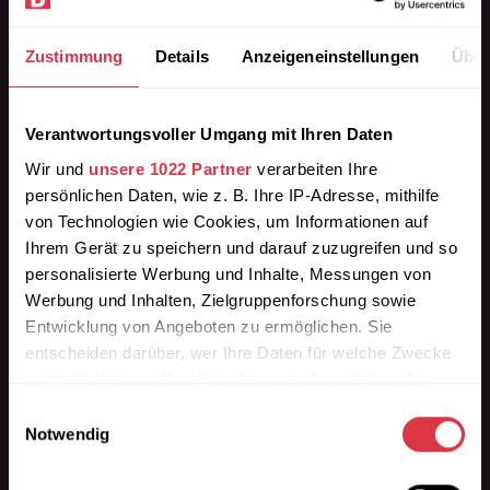
Zustimmung
Details
Anzeigeneinstellungen
Über
Verantwortungsvoller Umgang mit Ihren Daten
Wir liefern die passende Bordsteinrampe aus
Gummigranulat in Premium-Qualität.
Wir und
unsere 1022 Partner
verarbeiten Ihre
persönlichen Daten, wie z. B. Ihre IP-Adresse, mithilfe
Finden Sie Ihre beständige Auffahrhilfe als
von Technologien wie Cookies, um Informationen auf
Auffahrrampe, Schwellenplatte, Überfahrrampe,
Ihrem Gerät zu speichern und darauf zuzugreifen und so
Überladebrücke für die Einfahrt.
personalisierte Werbung und Inhalte, Messungen von
Werbung und Inhalten, Zielgruppenforschung sowie
Höhenstufen der Bordsteinrampe: 3cm / 4,5cm /
Entwicklung von Angeboten zu ermöglichen. Sie
7,5cm / 9cm / 11cm / 15cm Höhe.
entscheiden darüber, wer Ihre Daten für welche Zwecke
nutzt. Sie können Ihre Einwilligung jederzeit über die
Informationen
Cookie-Erklärung oder durch Klicken auf das Privacy
Einwilligungsauswahl
» Kontakt
Trigger Symbol ändern oder widerrufen
Notwendig
» FAQ
» Sonderanfertigungen
Wenn Sie es erlauben, würden wir auch gerne: