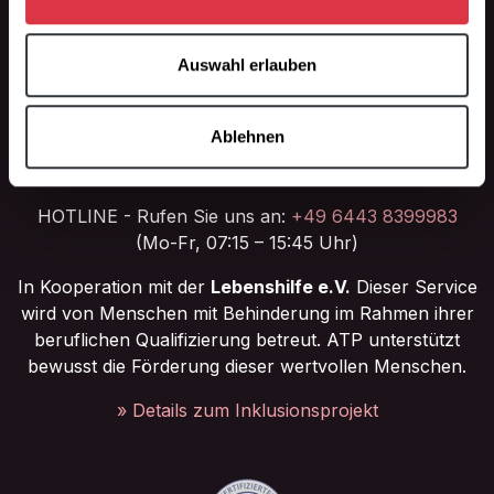
Wir verwenden Cookies, um Inhalte und Anzeigen zu
» Rücksendung / Umtausch
personalisieren, Funktionen für soziale Medien anbieten
» Zahlung & Versand
zu können und die Zugriffe auf unsere Website zu
Auswahl erlauben
» AGB
analysieren. Außerdem geben wir Informationen zu Ihrer
Verwendung unserer Website an unsere Partner für
Kontaktieren Sie uns jederzeit
Ablehnen
soziale Medien, Werbung und Analysen weiter. Unsere
Schreiben Sie uns eine Nachricht
Partner führen diese Informationen möglicherweise mit
info@bordsteinrampen.de
weiteren Daten zusammen, die Sie ihnen bereitgestellt
HOTLINE - Rufen Sie uns an:
+49 6443 8399983
haben oder die sie im Rahmen Ihrer Nutzung der Dienste
(Mo-Fr, 07:15 – 15:45 Uhr)
gesammelt haben.
In Kooperation mit der
Lebenshilfe e.V.
Dieser Service
wird von Menschen mit Behinderung im Rahmen ihrer
beruflichen Qualifizierung betreut. ATP unterstützt
bewusst die Förderung dieser wertvollen Menschen.
» Details zum Inklusionsprojekt