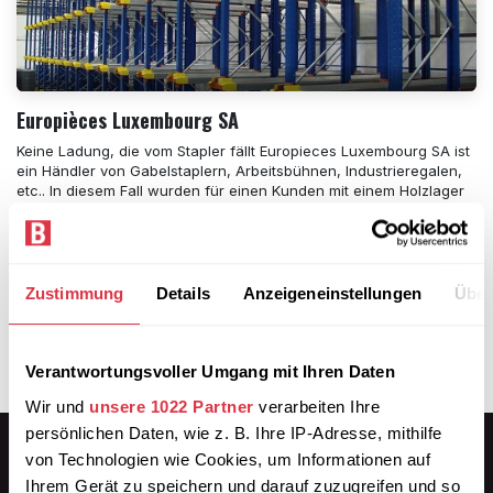
Europièces Luxembourg SA
Keine Ladung, die vom Stapler fällt Europieces Luxembourg SA ist
ein Händler von Gabelstaplern, Arbeitsbühnen, Industrieregalen,
etc.. In diesem Fall wurden für einen Kunden mit einem Holzlager
auf 54...
Anfahrschutz
Gabelstaplerverkehr
Höhenüberbrückung
Kantenschutz
Rampenlösung
Stabiler Transport
Zustimmung
Details
Anzeigeneinstellungen
Über
Staplersicherheit
25.07.2024
Verantwortungsvoller Umgang mit Ihren Daten
Wir und
unsere 1022 Partner
verarbeiten Ihre
persönlichen Daten, wie z. B. Ihre IP-Adresse, mithilfe
von Technologien wie Cookies, um Informationen auf
Ihrem Gerät zu speichern und darauf zuzugreifen und so