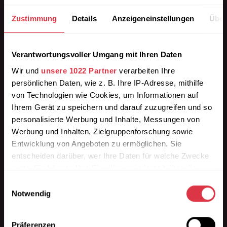
Zustimmung
Details
Anzeigeneinstellungen
Über
Wir liefern die passende Bordsteinrampe aus
Verantwortungsvoller Umgang mit Ihren Daten
Gummigranulat in Premium-Qualität.
Wir und
unsere 1022 Partner
verarbeiten Ihre
persönlichen Daten, wie z. B. Ihre IP-Adresse, mithilfe
Finden Sie Ihre beständige Auffahrhilfe als
von Technologien wie Cookies, um Informationen auf
Auffahrrampe, Schwellenplatte, Überfahrrampe,
Ihrem Gerät zu speichern und darauf zuzugreifen und so
Überladebrücke für die Einfahrt.
personalisierte Werbung und Inhalte, Messungen von
Werbung und Inhalten, Zielgruppenforschung sowie
Höhenstufen der Bordsteinrampe: 3cm / 4,5cm /
Entwicklung von Angeboten zu ermöglichen. Sie
7,5cm / 9cm / 11cm / 15cm Höhe.
entscheiden darüber, wer Ihre Daten für welche Zwecke
nutzt. Sie können Ihre Einwilligung jederzeit über die
Informationen
Cookie-Erklärung oder durch Klicken auf das Privacy
» Kontakt
Einwilligungsauswahl
Trigger Symbol ändern oder widerrufen
Notwendig
» FAQ
» Sonderanfertigungen
Wenn Sie es erlauben, würden wir auch gerne:
» Soziale Verantwortung
Präferenzen