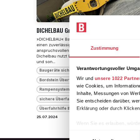
DICHELBAU GmbH
»DICHELBAU« Baustellenauffahrt Die Rampe ermögli
einen zuverlässigen und sicheren Einsatz unter
Zustimmung
anspruchsvollen Bedingungen. Das Unternehmen
Dichelbau nutzt Bordsteinrampen für LKWs, Walzen
und son...
Verantwortungsvoller Umgan
Baugeräte sicher überfahren
Wir und
unsere 1022 Partne
Bordstein Überfahrt
Rampe für Walzen
wie Cookies, um Information
Rampensystem Baustelle
Zeitersparnis Bau
Inhalte, Messungen von Werb
sichere Überfahrt Baustelle
Sie entscheiden darüber, wer
Erklärung oder durch Klicken
Überfahrhilfe Baustelle
25.07.2024
Kunden im Rampenlic
Wenn Sie es erlauben, würde
Informationen über Ih
Einwilligungsauswahl
Ihr Gerät durch aktiv