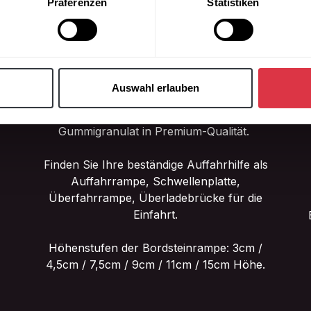
Präferenzen
Statistiken
ie Ihre persönlichen Daten verarbeitet werden, und legen Sie I
nhalte und Anzeigen zu personalisieren, Funktionen für soziale
Website zu analysieren. Außerdem geben wir Informationen zu I
Auswahl erlauben
r soziale Medien, Werbung und Analysen weiter. Unsere Partner
Wir liefern die passende Bordsteinrampe aus
 Daten zusammen, die Sie ihnen bereitgestellt haben oder die s
Gummigranulat in Premium-Qualität.
n.
Finden Sie Ihre beständige Auffahrhilfe als
Auffahrrampe, Schwellenplatte,
Überfahrrampe, Überladebrücke für die
Einfahrt.
Höhenstufen der Bordsteinrampe: 3cm /
4,5cm / 7,5cm / 9cm / 11cm / 15cm Höhe.