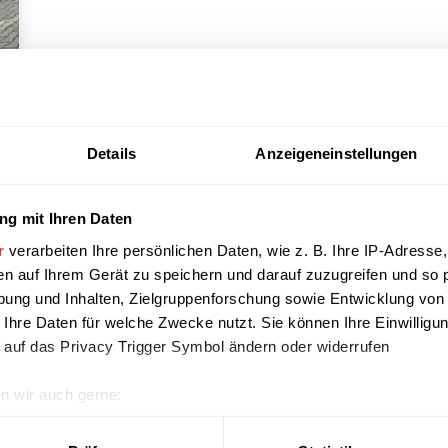
cht
Details
Anzeigeneinstellungen
g mit Ihren Daten
r
verarbeiten Ihre persönlichen Daten, wie z. B. Ihre IP-Adresse,
en auf Ihrem Gerät zu speichern und darauf zuzugreifen und so 
ung und Inhalten, Zielgruppenforschung sowie Entwicklung von
 Ihre Daten für welche Zwecke nutzt. Sie können Ihre Einwilligun
 auf das Privacy Trigger Symbol ändern oder widerrufen
ht
n wir auch gerne:
re geografische Lage erfassen, welche bis auf einige Meter gen
es Scannen nach bestimmten Merkmalen (Fingerprinting) identifi