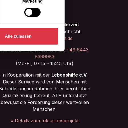
Marketing
hre Präferenzen im
Abschnitt
Kontaktieren Sie uns jederzeit
 Medien anbieten zu können
Schreiben Sie uns eine Nachricht
hrer Verwendung unserer
Alle zulassen
info@bordsteinrampen.de
 führen diese Informationen
ie im Rahmen Ihrer Nutzung
HOTLINE - Rufen Sie uns an:
+49 6443
8399983
(Mo-Fr, 07:15 – 15:45 Uhr)
In Kooperation mit der
Lebenshilfe e.V.
Dieser Service wird von Menschen mit
Behinderung im Rahmen ihrer beruflichen
Qualifizierung betreut. ATP unterstützt
bewusst die Förderung dieser wertvollen
Menschen.
» Details zum Inklusionsprojekt