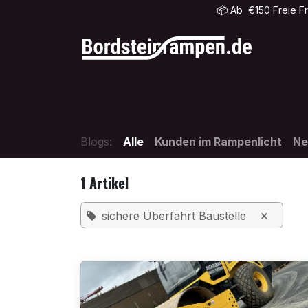
Zum Inhalt springen
📦
Ab €150 Freie Fr
Home
Shop
FAQ
Kontakt
Blog
Blogs:
Alle
Kunden im Rampenlicht
Ne
1 Artikel
×
sichere Überfahrt Baustelle