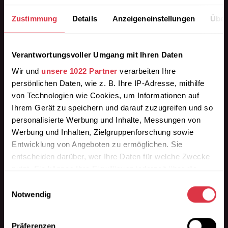
Zustimmung
Details
Anzeigeneinstellungen
Über
Wir liefern die passende Bordsteinrampe aus
Verantwortungsvoller Umgang mit Ihren Daten
Gummigranulat in Premium-Qualität.
Wir und
unsere 1022 Partner
verarbeiten Ihre
persönlichen Daten, wie z. B. Ihre IP-Adresse, mithilfe
Finden Sie Ihre beständige Auffahrhilfe als
von Technologien wie Cookies, um Informationen auf
Auffahrrampe, Schwellenplatte, Überfahrrampe,
Ihrem Gerät zu speichern und darauf zuzugreifen und so
Überladebrücke für die Einfahrt.
personalisierte Werbung und Inhalte, Messungen von
Werbung und Inhalten, Zielgruppenforschung sowie
Höhenstufen der Bordsteinrampe: 3cm / 4,5cm /
Entwicklung von Angeboten zu ermöglichen. Sie
7,5cm / 9cm / 11cm / 15cm Höhe.
entscheiden darüber, wer Ihre Daten für welche Zwecke
nutzt. Sie können Ihre Einwilligung jederzeit über die
Informationen
Cookie-Erklärung oder durch Klicken auf das Privacy
» Kontakt
Einwilligungsauswahl
Trigger Symbol ändern oder widerrufen
Notwendig
» FAQ
» Sonderanfertigungen
Wenn Sie es erlauben, würden wir auch gerne:
» Soziale Verantwortung
Präferenzen